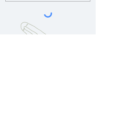
Boutique
Les G(u)ardeners
À propos de
hello@theguardeners.com
nous
Conseils de
© 2023 Les G(u)ardeners
notre part