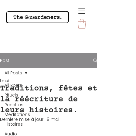
Post
All Posts
1 mai
All Posts
Traditions, fêtes et
Rituels
la réécriture de
Recettes
leurs histoires.
Méditations
Dernière mise à jour :
9 mai
Histoires
Audio