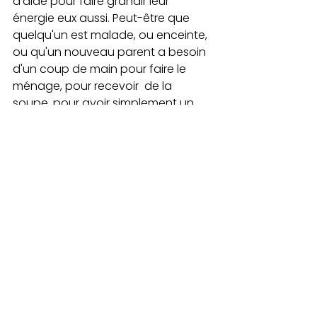
d'aide pour faire grandir leur 
énergie eux aussi. Peut-être que 
quelqu'un est malade, ou enceinte, 
ou qu'un nouveau parent a besoin 
d'un coup de main pour faire le 
ménage, pour recevoir  de la 
soupe, pour avoir simplement un 
peu de compagnie ou  une carte 
postale.
C'est le moment de se rappeler que 
nous sommes tous interconnectés 
et de le célébrer pleinement avec 
bienveillance, amour, respect et joie 
!
C'est là l'essence même de l'histoire 
que je souhaite raconter à ma fille 
Opal, afin qu'elle y voie une 