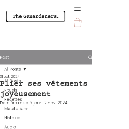
Post
All Posts
31 oct. 2024
All Posts
Plier ses vêtements
Rituels
joyeusement
Recettes
Dernière mise à jour :
2 nov. 2024
Méditations
Histoires
Audio