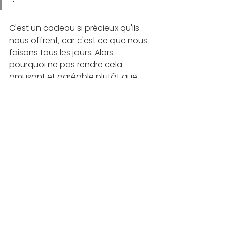
C'est un cadeau si précieux qu'ils 
nous offrent, car c'est ce que nous 
faisons tous les jours. Alors 
pourquoi ne pas rendre cela 
amusant et agréable plutôt que 
d'attendre du plaisir et de la joie de 
moments spécifiques plus rares 
comme une sortie à un parc 
d'attraction, au restaurant, un 
cours de de yoga, un film, etc. ?
Merci Opal pour me rappeler de 
célébrer chaque instant de la vie !
Voir tout
Posts récents