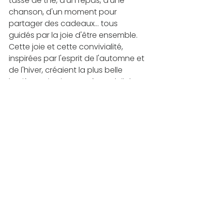
tasse de thé, d'un repas, d'une 
chanson, d'un moment pour 
partager des cadeaux... tous 
guidés par la joie d'être ensemble. 
Cette joie et cette convivialité, 
inspirées par l'esprit de l'automne et 
de l'hiver, créaient la plus belle 
lumière qui soit pour Père Soleil : la 
lumière de l'amour. 
Grâce à la lumière de l'amour, le 
Père Soleil pouvait à coup sûr 
profiter d'un repos réparateur et 
revenir fort et brillant quatre jour 
aprés l'équinoxe d'hiver.
Histoires
Voir tout
Posts récents